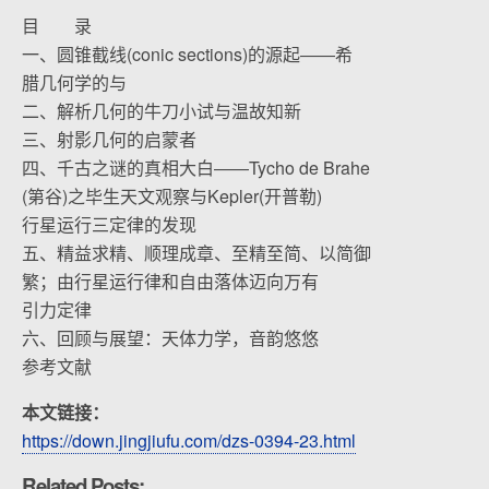
目 录
一、圆锥截线(conic sections)的源起――希
腊几何学的与
二、解析几何的牛刀小试与温故知新
三、射影几何的启蒙者
四、千古之谜的真相大白――Tycho de Brahe
(第谷)之毕生天文观察与Kepler(开普勒)
行星运行三定律的发现
五、精益求精、顺理成章、至精至简、以简御
繁；由行星运行律和自由落体迈向万有
引力定律
六、回顾与展望：天体力学，音韵悠悠
参考文献
本文链接：
https://down.jingjiufu.com/dzs-0394-23.html
Related Posts: