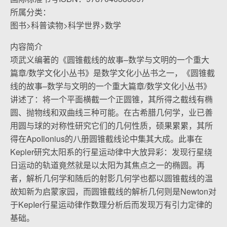
所属分类：
图书>科普读物>科学世界>数学
内容简介
项武义编著的《圆锥截线的故事–数学与文明的一个重大
篇章/数学文化小丛书》是数学文化小丛书之一，《圆锥截
线的故事–数学与文明的一个重大篇章/数学文化小丛书》
讲述了：将一个平面横截一个正圆锥，其所得之截线有椭
圆、抛物线和双曲线三种可能。在古希腊几何学，业已善
用圆与球的对称性研究它们的几何性质，硕果累累，其所
得在ApoIlonius的八册圆锥截线论中集其大成。此事在
Kepler研究太阳系的行星运动律中大放异彩：发现行星绕
日运动的轨道竟然就是以太阳为其焦点之一的椭圆。再
者，解析几何学和随后的射影几何学也都以圆锥截线的温
故知新为启蒙家园，而圆锥截线的解析几何则是Newton对
于KepIer行星运动律作数理分析后而发现万有引力定律的
基础。