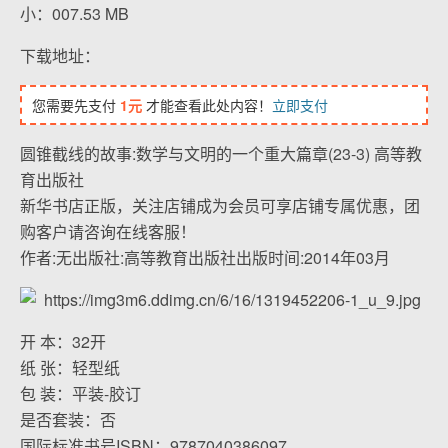
小：007.53 MB
下载地址：
您需要先支付
1元
才能查看此处内容！
立即支付
圆锥截线的故事:数学与文明的一个重大篇章(23-3) 高等教
育出版社
新华书店正版，关注店铺成为会员可享店铺专属优惠，团
购客户请咨询在线客服！
作者:无出版社:高等教育出版社出版时间:2014年03月
开 本：32开
纸 张：轻型纸
包 装：平装-胶订
是否套装：否
国际标准书号ISBN：9787040386097