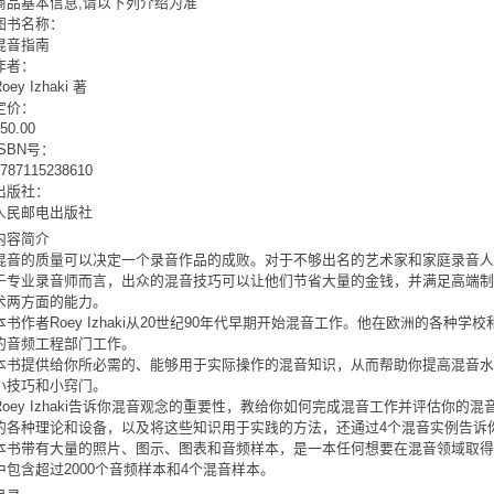
商品基本信息,请以下列介绍为准
图书名称：
混音指南
作者：
oey Izhaki 著
定价：
50.00
ISBN号：
9787115238610
出版社：
人民邮电出版社
内容简介
混音的质量可以决定一个录音作品的成败。对于不够出名的艺术家和家庭录音人
于专业录音师而言，出众的混音技巧可以让他们节省大量的金钱，并满足高端
术两方面的能力。
本书作者Roey Izhaki从20世纪90年代早期开始混音工作。他在欧洲的各
的音频工程部门工作。
本书提供给你所必需的、能够用于实际操作的混音知识，从而帮助你提高混音
小技巧和小窍门。
Roey Izhaki告诉你混音观念的重要性，教给你如何完成混音工作并评估你
的各种理论和设备，以及将这些知识用于实践的方法，还通过4个混音实例告诉
本书带有大量的照片、图示、图表和音频样本，是一本任何想要在混音领域取得
中包含超过2000个音频样本和4个混音样本。