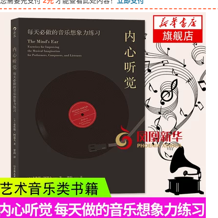
您需要先支付
2元
才能查看此处内容！
立即支付
音
频
技
术
与
录
音
书
电
子
音
乐
基
础
教
程
书
籍
[英]
伊
扎
基
（电