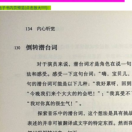
子
书
电子书内页预览(点击放大!!!!)：
pdf
电
子
版
格
式）”