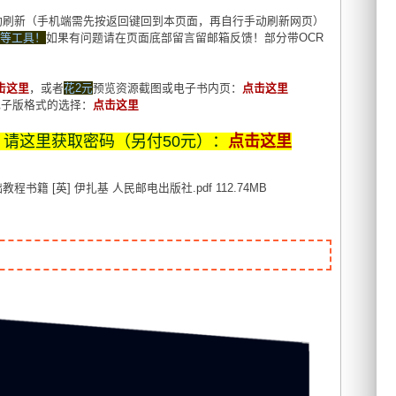
自动刷新（手机端需先按返回键回到本页面，再自行手动刷新网页）
M等工具！
如果有问题请在页面底部留言留邮箱反馈！部分带OCR
击这里
，或者
花2元
预览资源截图或电子书内页：
点击这里
各种电子版格式的选择：
点击这里
，请这里获取密码（另付50元）：
点击这里
 [英] 伊扎基 人民邮电出版社.pdf 112.74MB