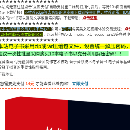
★★★★★★★★★★★★★★★★
本站购无需注册点击“立即支付”自助支付宝二维码扫描付费后，等待10s页面
显示下载链接！
不推荐edge等太高级的浏览器下载链接会阻拦，推荐迅雷、ID
版本的pdf书可以复制文字或搜索内容。下载帮助：
点击这里
★★★★★★★★★★★★★★★★
对本站的直接交易方式不放心？
你可以
花1元
购买美女短视频体验交易流程：
点
PDF扫描版和图文版的区别
，以及其他Word、mobi、txt、epub、azw3等
★★★★★★★★★★★★★★★★
本站电子书采用zip或rar压缩包文件，设置统一解压密码
建议一次性批量采购购买10本电子书以充分利用解压密码！！！
混音指南 付光盘资料 录音师制作艺术技巧 音乐音频技术与录音书 电子音乐基础教程书籍
诠释了拟音的重要性指导指南。
下载地址：
您需要先支付
14元
才能查看此处内容！
立即支付