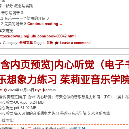
目录
第一部分 概念与实践
1 音乐与混音 3
1.1 音乐——一个简短的介绍 3
“混
1.2 完美的混音 8
Continue reading
→
音
本文链接：
指
ttps://down.jingjiufu.com/book-00042.html
南
Category:
全部文章
Tagged
音乐
Leave a comment/
付
光
盘
[含内页预览]内心听觉（电子
资
料
录
乐想象力练习 茱莉亚音乐学院
音
师
制
n:
2020年12月16日
By:
admin
作
[含内页预览]电子书pdf 内心听觉：每天必做的音乐想象力练习 （DD）［美］
艺
内心听觉-OCR.pdf 6.24 MB
术
内心听觉.pdf 51.92 MB
技
内心听觉 每天必做的音乐想象力练习 茱莉亚音乐学院 艺术音乐书籍
巧
下载地址：
音
乐